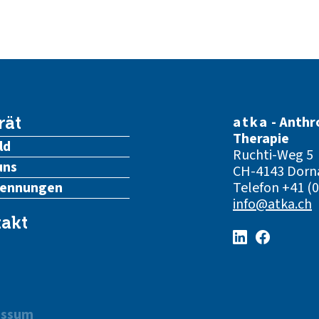
atka
- Anthr
rät
Therapie
ld
Ruchti-Weg 5
uns
CH-4143 Dorn
kennungen
Telefon
+41 (0
info@atka.ch
akt
essum