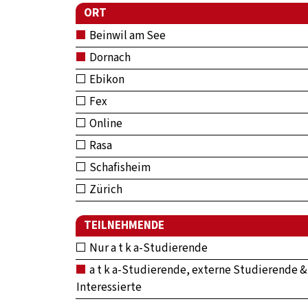
ORT
Beinwil am See
Dornach
Ebikon
Fex
Online
Rasa
Schafisheim
Zürich
TEILNEHMENDE
Nur a t k a-Studierende
a t k a-Studierende, externe Studierende &
Interessierte