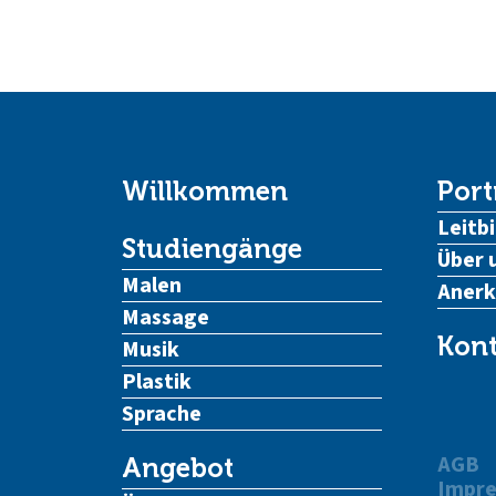
Willkommen
Port
Leitbi
Studiengänge
Über 
Malen
Aner
Massage
Kont
Musik
Plastik
Sprache
AGB
Angebot
Impr