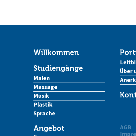
Willkommen
Port
Leitbi
Studiengänge
Über 
Malen
Aner
Massage
Kont
Musik
Plastik
Sprache
AGB
Angebot
Impr