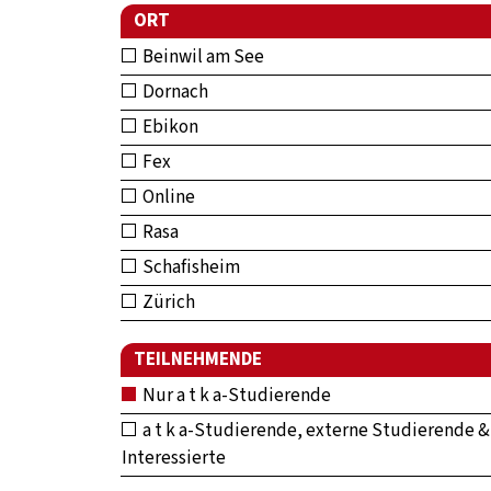
ORT
Beinwil am See
Dornach
Ebikon
Fex
Online
Rasa
Schafisheim
Zürich
TEILNEHMENDE
Nur a t k a-Studierende
a t k a-Studierende, externe Studierende &
Interessierte