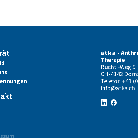
atka
- Anthr
rät
Therapie
ld
Ruchti-Weg 5
uns
CH-4143 Dorn
kennungen
Telefon
+41 (0
info@atka.ch
akt
essum