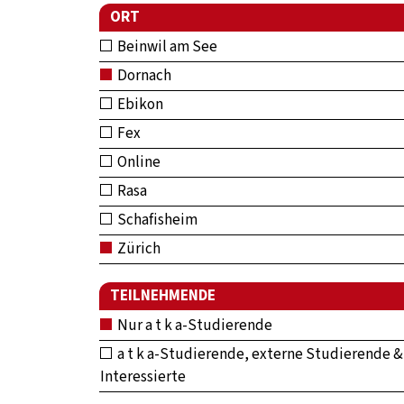
ORT
Beinwil am See
Dornach
Ebikon
Fex
Online
Rasa
Schafisheim
Zürich
TEILNEHMENDE
Nur a t k a-Studierende
a t k a-Studierende, externe Studierende &
Interessierte