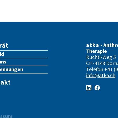
atka
- Anthr
rät
Therapie
ld
Ruchti-Weg 5
uns
CH-4143 Dorn
kennungen
Telefon
+41 (0
info@atka.ch
akt
essum