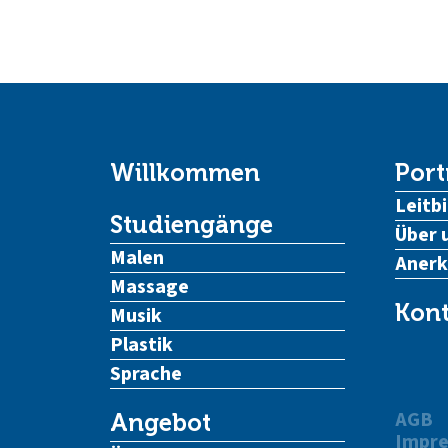
Willkommen
Port
Leitbi
Studiengänge
Über 
Malen
Aner
Massage
Kont
Musik
Plastik
Sprache
AGB
Angebot
Impr