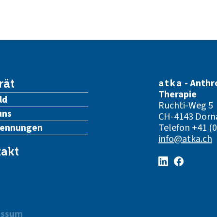
atka
- Anthr
rät
Therapie
ld
Ruchti-Weg 5
uns
CH-4143 Dorn
kennungen
Telefon
+41 (0
info@atka.ch
akt
essum