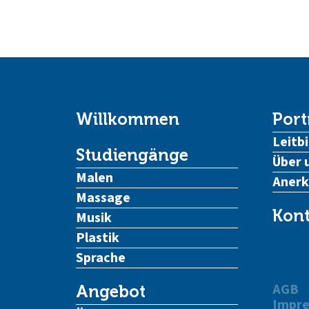
Willkommen
Port
Leitbi
Studiengänge
Über 
Malen
Aner
Massage
Kont
Musik
Plastik
Sprache
AGB
Angebot
Impr