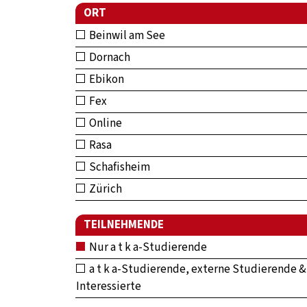
ORT
Beinwil am See
Dornach
Ebikon
Fex
Online
Rasa
Schafisheim
Zürich
TEILNEHMENDE
Nur a t k a-Studierende
a t k a-Studierende, externe Studierende &
Interessierte