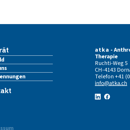
atka
- Anthr
rät
Therapie
ld
Ruchti-Weg 5
uns
CH-4143 Dorn
kennungen
Telefon
+41 (0
info@atka.ch
akt
essum