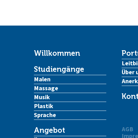
Willkommen
Port
Leitbi
Studiengänge
Über 
Malen
Aner
Massage
Kont
Musik
Plastik
Sprache
AGB
Angebot
Impr