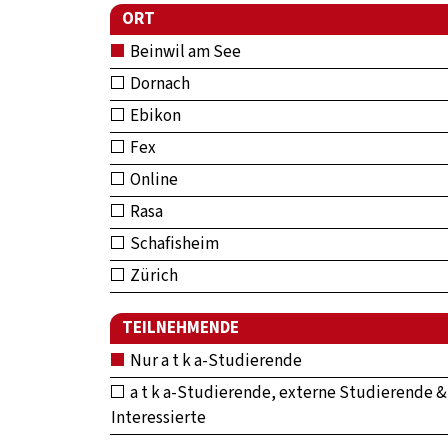
ORT
Beinwil am See
Dornach
Ebikon
Fex
Online
Rasa
Schafisheim
Zürich
TEILNEHMENDE
Nur a t k a-Studierende
a t k a-Studierende, externe Studierende &
Interessierte