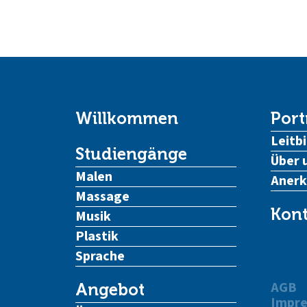
Willkommen
Port
Leitbi
Studiengänge
Über 
Malen
Aner
Massage
Kont
Musik
Plastik
Sprache
AGB
Angebot
Impr