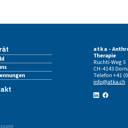
atka
- Anthr
rät
Therapie
ld
Ruchti-Weg 5
uns
CH-4143 Dorn
kennungen
Telefon
+41 (0
info@atka.ch
akt
essum