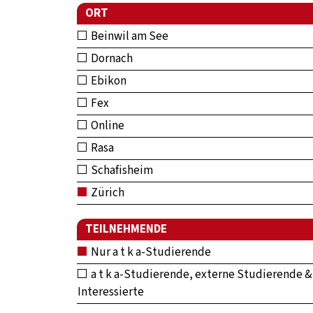
ORT
Beinwil am See
Dornach
Ebikon
Fex
Online
Rasa
Schafisheim
Zürich
TEILNEHMENDE
Nur a t k a-Studierende
a t k a-Studierende, externe Studierende &
Interessierte