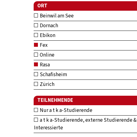
ORT
Beinwil am See
Dornach
Ebikon
Fex
Online
Rasa
Schafisheim
Zürich
TEILNEHMENDE
Nur a t k a-Studierende
a t k a-Studierende, externe Studierende &
Interessierte