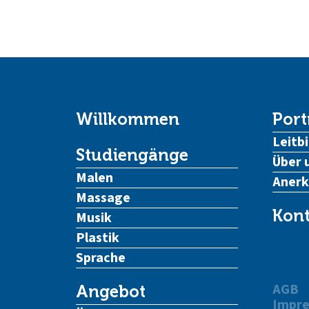
Willkommen
Port
Leitbi
Studiengänge
Über 
Malen
Aner
Massage
Kont
Musik
Plastik
Sprache
AGB
Angebot
Impr