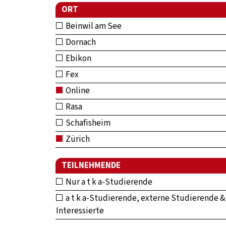
ORT
Beinwil am See
Dornach
Ebikon
Fex
Online
Rasa
Schafisheim
Zürich
TEILNEHMENDE
Nur a t k a-Studierende
a t k a-Studierende, externe Studierende &
Interessierte