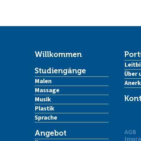
Willkommen
Port
Leitbi
Studiengänge
Über 
Malen
Aner
Massage
Kont
Musik
Plastik
Sprache
AGB
Angebot
Impr