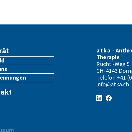
atka
- Anthr
rät
Therapie
ld
Ruchti-Weg 5
uns
CH-4143 Dorn
kennungen
Telefon
+41 (0
info@atka.ch
akt
essum