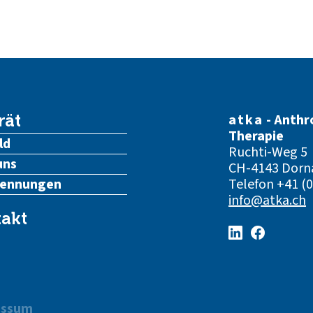
atka
- Anthr
rät
Therapie
ld
Ruchti-Weg 5
uns
CH-4143 Dorn
kennungen
Telefon
+41 (0
info@atka.ch
akt
essum