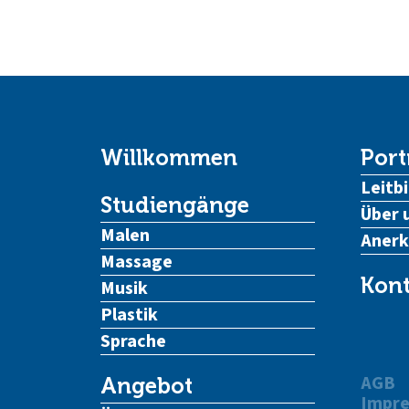
Willkommen
Port
Leitbi
Studiengänge
Über 
Malen
Aner
Massage
Kont
Musik
Plastik
Sprache
AGB
Angebot
Impr