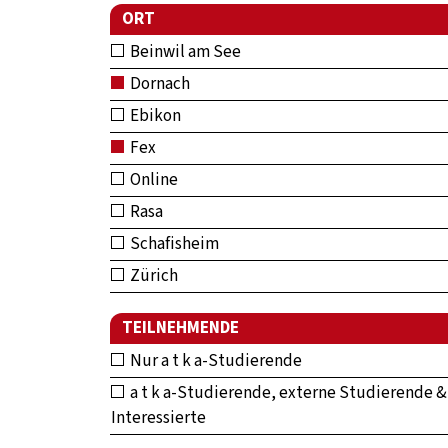
ORT
Beinwil am See
Dornach
Ebikon
Fex
Online
Rasa
Schafisheim
Zürich
TEILNEHMENDE
Nur a t k a-Studierende
a t k a-Studierende, externe Studierende &
Interessierte