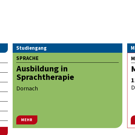
Studiengang
M
SPRACHE
M
Ausbildung in
Sprachtherapie
1
D
Dornach
MEHR