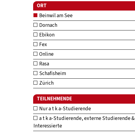
ORT
Beinwil am See
Dornach
Ebikon
Fex
Online
Rasa
Schafisheim
Zürich
TEILNEHMENDE
Nur a t k a-Studierende
a t k a-Studierende, externe Studierende &
Interessierte