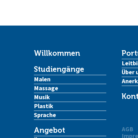
Willkommen
Port
Leitbi
Studiengänge
Über 
Malen
Aner
Massage
Kont
Musik
Plastik
Sprache
AGB
Angebot
Impr