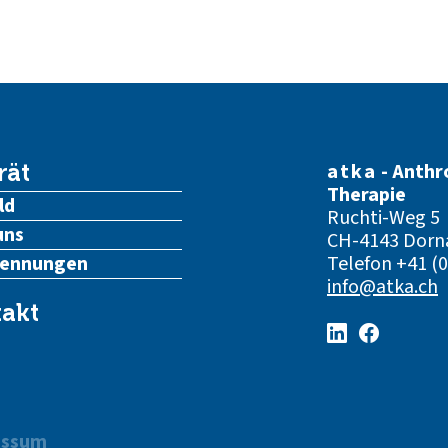
atka
- Anthr
rät
Therapie
ld
Ruchti-Weg 5
uns
CH-4143 Dorn
kennungen
Telefon
+41 (0
info@atka.ch
akt
essum