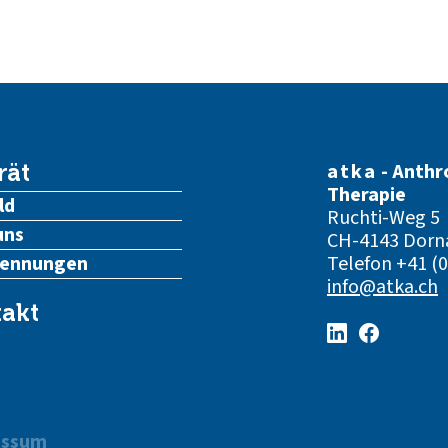
atka
- Anthr
rät
Therapie
ld
Ruchti-Weg 5
uns
CH-4143 Dorn
kennungen
Telefon
+41 (0
info@atka.ch
akt
essum