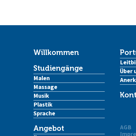
Willkommen
Port
Leitbi
Studiengänge
Über 
Malen
Aner
Massage
Kont
Musik
Plastik
Sprache
AGB
Angebot
Impr