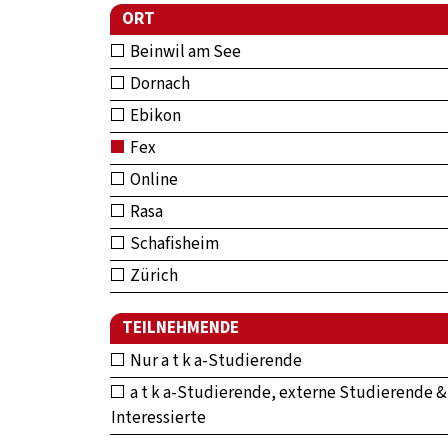
ORT
Beinwil am See
Dornach
Ebikon
Fex
Online
Rasa
Schafisheim
Zürich
TEILNEHMENDE
Nur a t k a-Studierende
a t k a-Studierende, externe Studierende &
Interessierte