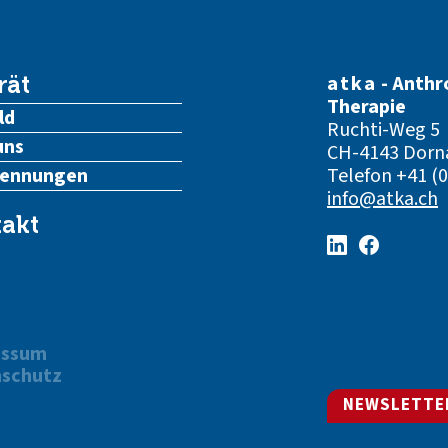
atka
- Anthr
rät
Therapie
ld
Ruchti-Weg 5
uns
CH-4143 Dorn
kennungen
Telefon
+41 (0
info@atka.ch
akt
essum
schutz
NEWSLETTE