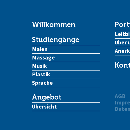
Willkommen
Port
Leitbi
Studiengänge
Über 
Malen
Aner
Massage
Kont
Musik
Plastik
Sprache
AGB
Angebot
Impr
Übersicht
Daten