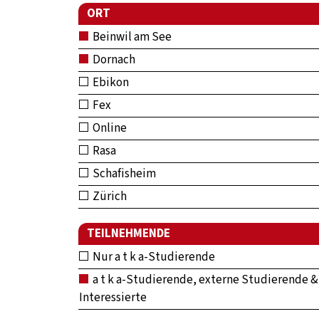
ORT
Beinwil am See
Dornach
Ebikon
Fex
Online
Rasa
Schafisheim
Zürich
TEILNEHMENDE
Nur a t k a-Studierende
a t k a-Studierende, externe Studierende &
Interessierte