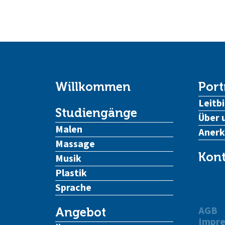
Willkommen
Port
Leitbi
Studiengänge
Über 
Malen
Aner
Massage
Kont
Musik
Plastik
Sprache
AGB
Angebot
Impr