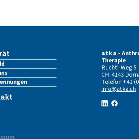
atka
- Anthr
rät
Therapie
ld
Ruchti-Weg 5
uns
CH-4143 Dorn
kennungen
Telefon
+41 (0
info@atka.ch
akt
essum