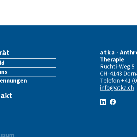
atka
- Anthr
rät
Therapie
ld
Ruchti-Weg 5
uns
CH-4143 Dorn
kennungen
Telefon
+41 (0
info@atka.ch
akt
essum