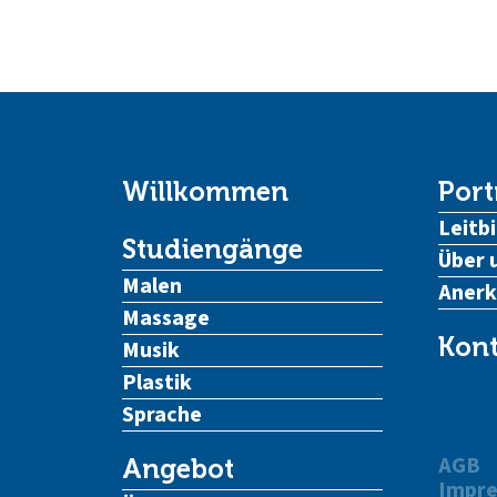
Willkommen
Port
Leitbi
Studiengänge
Über 
Malen
Aner
Massage
Kont
Musik
Plastik
Sprache
AGB
Angebot
Impr