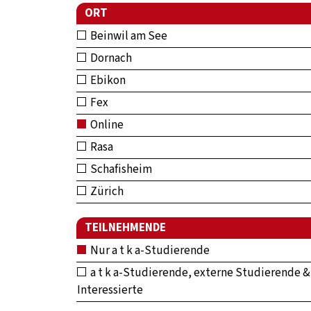
ORT
Beinwil am See
Dornach
Ebikon
Fex
Online
Rasa
Schafisheim
Zürich
TEILNEHMENDE
Nur a t k a-Studierende
a t k a-Studierende, externe Studierende &
Interessierte