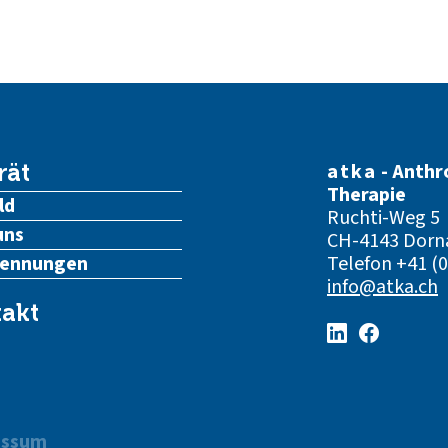
atka
- Anthr
rät
Therapie
ld
Ruchti-Weg 5
uns
CH-4143 Dorn
kennungen
Telefon
+41 (0
info@atka.ch
akt
essum