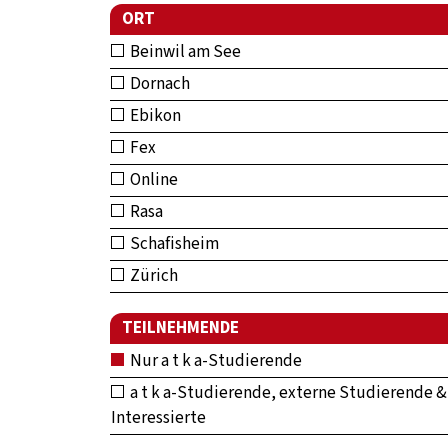
ORT
Beinwil am See
Dornach
Ebikon
Fex
Online
Rasa
Schafisheim
Zürich
TEILNEHMENDE
Nur a t k a-Studierende
a t k a-Studierende, externe Studierende &
Interessierte