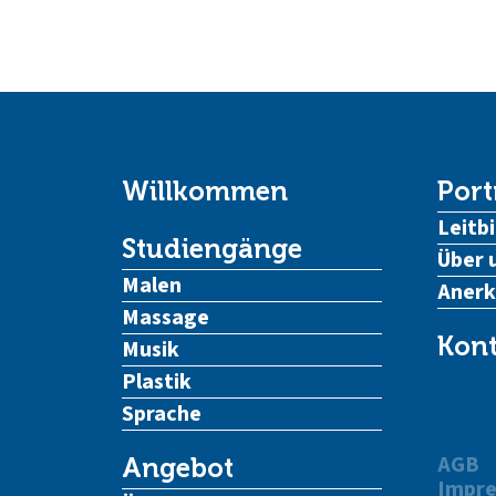
Willkommen
Port
Leitbi
Studiengänge
Über 
Malen
Aner
Massage
Kont
Musik
Plastik
Sprache
AGB
Angebot
Impr