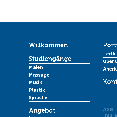
Willkommen
Port
Leitbi
Studiengänge
Über 
Malen
Aner
Massage
Kont
Musik
Plastik
Sprache
AGB
Angebot
Impr