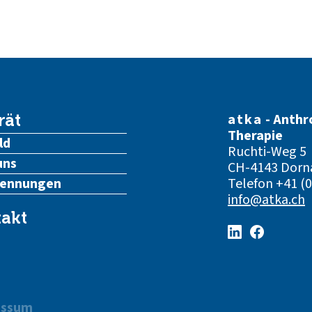
atka
- Anthr
rät
Therapie
ld
Ruchti-Weg 5
uns
CH-4143 Dorn
kennungen
Telefon
+41 (0
info@atka.ch
akt
essum