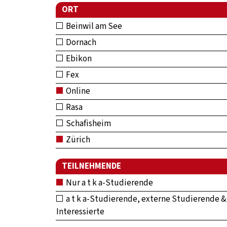
ORT
Beinwil am See
Dornach
Ebikon
Fex
Online
Rasa
Schafisheim
Zürich
TEILNEHMENDE
Nur a t k a-Studierende
a t k a-Studierende, externe Studierende &
Interessierte