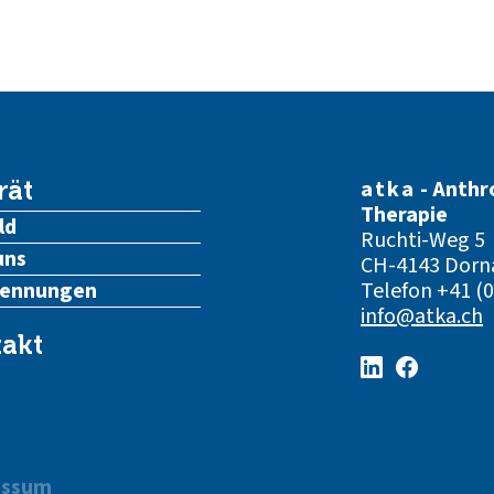
atka
- Anthr
rät
Therapie
ld
Ruchti-Weg 5
uns
CH-4143 Dorn
kennungen
Telefon
+41 (0
info@atka.ch
akt
essum