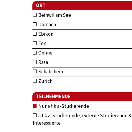
ORT
Beinwil am See
Dornach
Ebikon
Fex
Online
Rasa
Schafisheim
Zürich
TEILNEHMENDE
Nur a t k a-Studierende
a t k a-Studierende, externe Studierende &
Interessierte