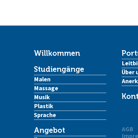
Willkommen
Port
Leitbi
Studiengänge
Über 
Malen
Aner
Massage
Kont
Musik
Plastik
Sprache
AGB
Angebot
Impr