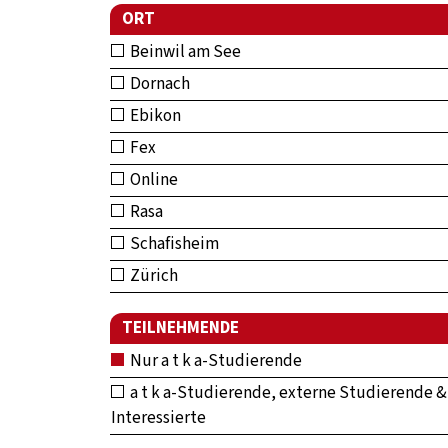
ORT
Beinwil am See
Dornach
Ebikon
Fex
Online
Rasa
Schafisheim
Zürich
TEILNEHMENDE
Nur a t k a-Studierende
a t k a-Studierende, externe Studierende &
Interessierte