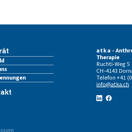
atka
- Anthr
rät
Therapie
ld
Ruchti-Weg 5
uns
CH-4143 Dorn
kennungen
Telefon
+41 (0
info@atka.ch
akt
essum