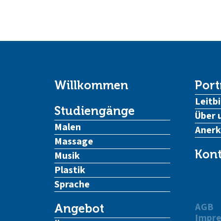
Willkommen
Port
Leitbi
Studiengänge
Über 
Malen
Aner
Massage
Kont
Musik
Plastik
Sprache
AGB
Angebot
Impr