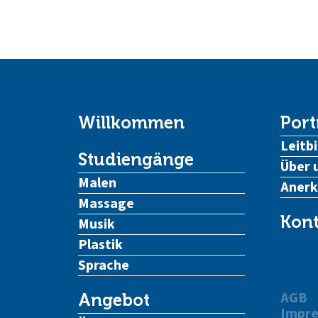
Willkommen
Port
Leitbi
Studiengänge
Über 
Malen
Aner
Massage
Kont
Musik
Plastik
Sprache
AGB
Angebot
Impr