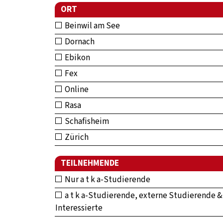
ORT
Beinwil am See
Dornach
Ebikon
Fex
Online
Rasa
Schafisheim
Zürich
TEILNEHMENDE
Nur a t k a-Studierende
a t k a-Studierende, externe Studierende &
Interessierte