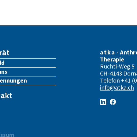
atka
- Anthr
rät
Therapie
ld
Ruchti-Weg 5
uns
CH-4143 Dorn
kennungen
Telefon
+41 (0
info@atka.ch
akt
essum