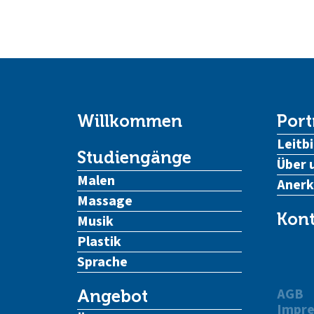
Willkommen
Port
Leitbi
Studiengänge
Über 
Malen
Aner
Massage
Kont
Musik
Plastik
Sprache
AGB
Angebot
Impr