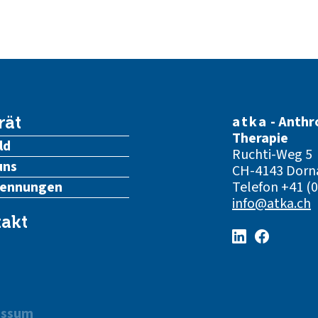
atka
- Anthr
rät
Therapie
ld
Ruchti-Weg 5
uns
CH-4143 Dorn
kennungen
Telefon
+41 (0
info@atka.ch
akt
essum