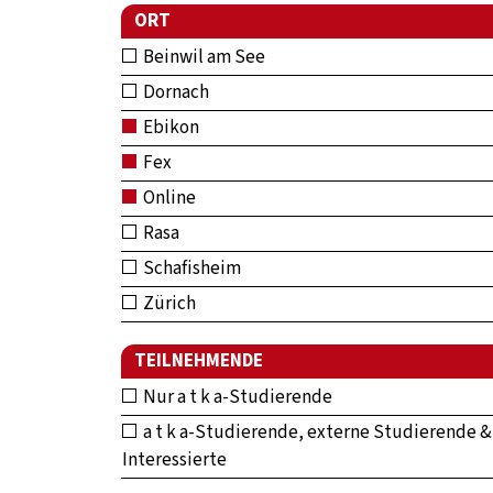
ORT
Beinwil am See
Dornach
Ebikon
Fex
Online
Rasa
Schafisheim
Zürich
TEILNEHMENDE
Nur a t k a-Studierende
a t k a-Studierende, externe Studierende &
Interessierte