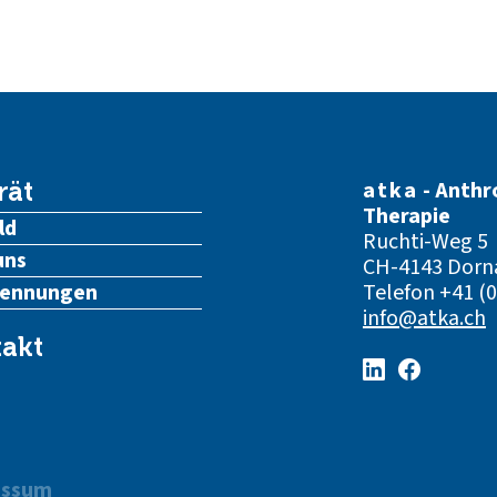
atka
- Anthr
rät
Therapie
ld
Ruchti-Weg 5
uns
CH-4143 Dorn
kennungen
Telefon
+41 (0
info@atka.ch
akt
essum