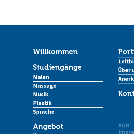
Willkommen
Port
Leitbi
Studiengänge
Über 
Malen
Aner
Massage
Kont
Musik
Plastik
Sprache
AGB
Angebot
Impr