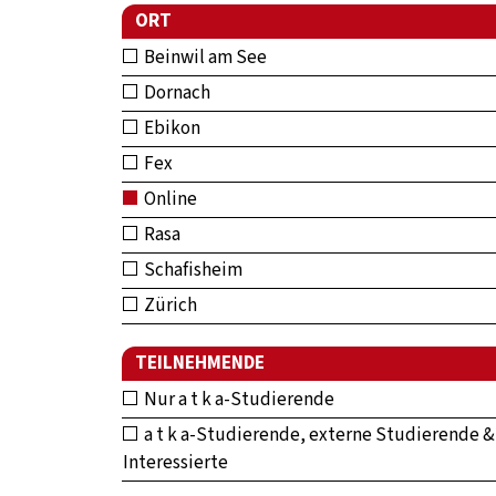
ORT
Beinwil am See
Dornach
Ebikon
Fex
Online
Rasa
Schafisheim
Zürich
TEILNEHMENDE
Nur a t k a-Studierende
a t k a-Studierende, externe Studierende &
Interessierte