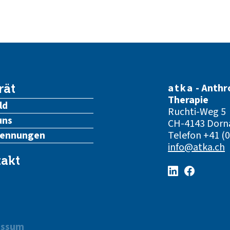
atka
- Anthr
rät
Therapie
ld
Ruchti-Weg 5
uns
CH-4143 Dorn
kennungen
Telefon
+41 (0
info@atka.ch
akt
essum