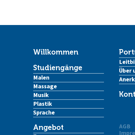
Willkommen
Port
Leitbi
Studiengänge
Über 
Malen
Aner
Massage
Kont
Musik
Plastik
Sprache
AGB
Angebot
Impr