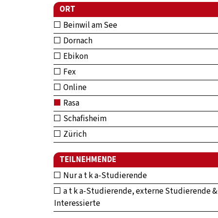
ORT
Beinwil am See
Dornach
Ebikon
Fex
Online
Rasa
Schafisheim
Zürich
TEILNEHMENDE
Nur a t k a-Studierende
a t k a-Studierende, externe Studierende &
Interessierte