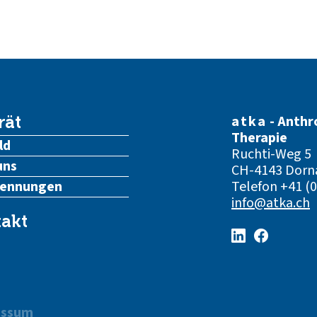
atka
- Anthr
rät
Therapie
ld
Ruchti-Weg 5
uns
CH-4143 Dorn
kennungen
Telefon
+41 (0
info@atka.ch
akt
essum