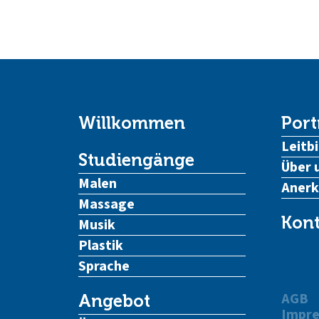
Willkommen
Port
Leitbi
Studiengänge
Über 
Malen
Aner
Massage
Kont
Musik
Plastik
Sprache
AGB
Angebot
Impr